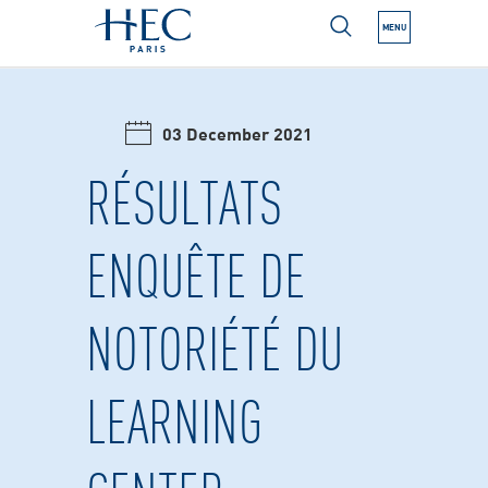
MENU
N NEXT SUBMENU
03 December 2021
N NEXT SUBMENU
RÉSULTATS
ENQUÊTE DE
N NEXT SUBMENU
NOTORIÉTÉ DU
N NEXT SUBMENU
N NEXT SUBMENU
LEARNING
N NEXT SUBMENU