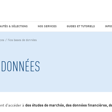
e marché
Factiva
horaires
UTÉS & SÉLECTIONS
NOS SERVICES
GUIDES ET TUTO
AUTÉS & SÉLECTIONS
NOS SERVICES
GUIDES ET TUTORIELS
INFO
ces
Nos bases de données
 DONNÉES
nt d'accéder à
des études de marchés, des données financières, des