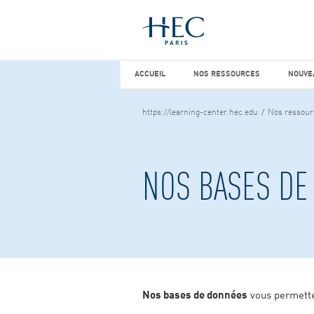
Vous cherchez peut-être
études d
ACCUEIL
NOS RESSOURCES
NOUVEA
ACCUEIL
NOS RESSOURCES
NOUVE
https://learning-center.hec.edu
Nos ressour
NOS BASES DE
Nos bases de données
vous permette