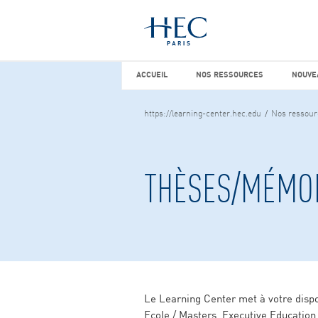
Vous cherchez peut-être
études d
ACCUEIL
NOS RESSOURCES
NOUVEA
ACCUEIL
NOS RESSOURCES
NOUVE
https://learning-center.hec.edu
Nos ressour
THÈSES/MÉMOI
Le Learning Center met à votre dispo
Ecole / Masters, Executive Education