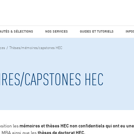
e marché
Factiva
horaires
UTÉS & SÉLECTIONS
NOS SERVICES
GUIDES ET TUTO
AUTÉS & SÉLECTIONS
NOS SERVICES
GUIDES ET TUTORIELS
INFO
ces
Thèses/mémoires/capstones HEC
RES/CAPSTONES HEC
sition les
mémoires et thèses HEC non confidentiels qui ont eu une
, MBA ainsi que les
thèses de doctorat HEC.