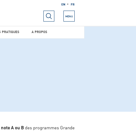
EN
FR
RIELS
INFOS PRATIQUES
A PROPOS
MENU
S PRATIQUES
A PROPOS
 note A ou B
des programmes Grande