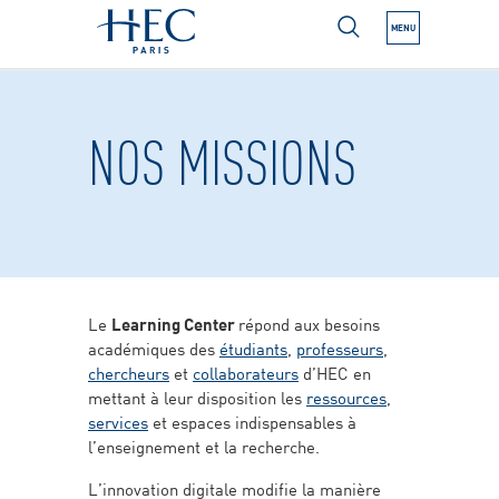
MENU
N NEXT SUBMENU
NOS MISSIONS
N NEXT SUBMENU
N NEXT SUBMENU
Le
Learning Center
répond aux besoins
N NEXT SUBMENU
académiques des
étudiants
,
professeurs
,
chercheurs
et
collaborateurs
d’HEC en
N NEXT SUBMENU
mettant à leur disposition les
ressources
,
services
et espaces indispensables à
N NEXT SUBMENU
l’enseignement et la recherche.
L’innovation digitale modifie la manière