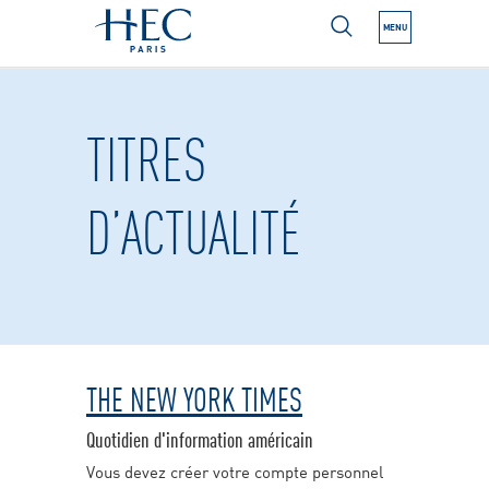
MENU
N NEXT SUBMENU
TITRES
N NEXT SUBMENU
D’ACTUALITÉ
N NEXT SUBMENU
N NEXT SUBMENU
N NEXT SUBMENU
THE NEW YORK TIMES
N NEXT SUBMENU
Quotidien d'information américain
Vous devez créer votre compte personnel