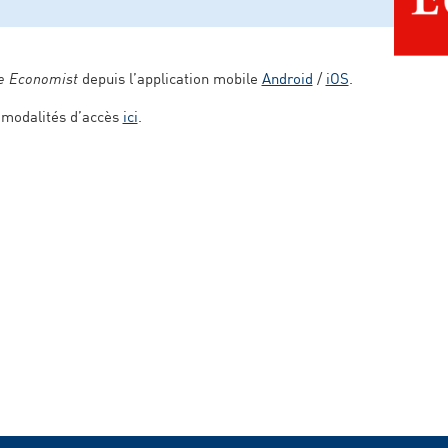
e Economist
depuis l’application mobile
Android
/
iOS
.
t modalités d’accès
ici
.