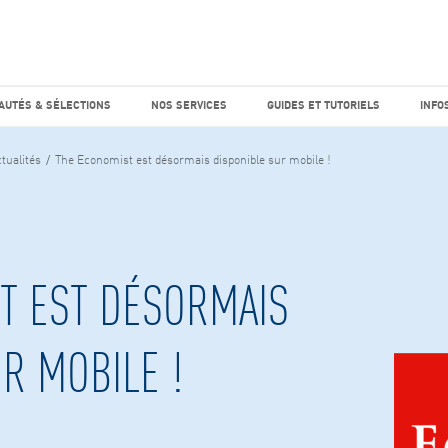
e marché
Factiva
horaires
UTÉS & SÉLECTIONS
NOS SERVICES
GUIDES ET TUTO
AUTÉS & SÉLECTIONS
NOS SERVICES
GUIDES ET TUTORIELS
INFO
tualités
The Economist est désormais disponible sur mobile !
T EST DÉSORMAIS
R MOBILE !