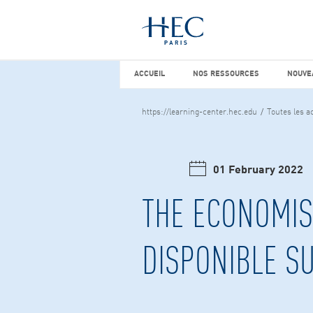
Vous cherchez peut-être
études d
ACCUEIL
NOS RESSOURCES
NOUVEA
ACCUEIL
NOS RESSOURCES
NOUVE
https://learning-center.hec.edu
Toutes les ac
01 February 2022
THE ECONOMIS
DISPONIBLE SU