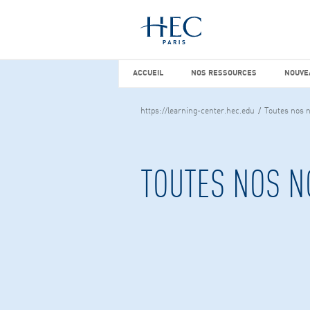
Vous cherchez peut-être
études d
ACCUEIL
NOS RESSOURCES
NOUVEA
ACCUEIL
NOS RESSOURCES
NOUVE
https://learning-center.hec.edu
Toutes nos n
TOUTES NOS N