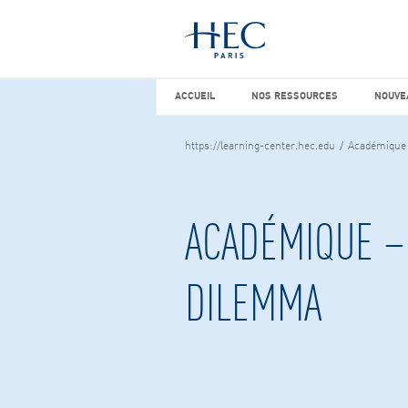
Vous cherchez peut-être
études d
ACCUEIL
NOS RESSOURCES
NOUVEA
ACCUEIL
NOS RESSOURCES
NOUVE
https://learning-center.hec.edu
Académique 
ACADÉMIQUE –
DILEMMA