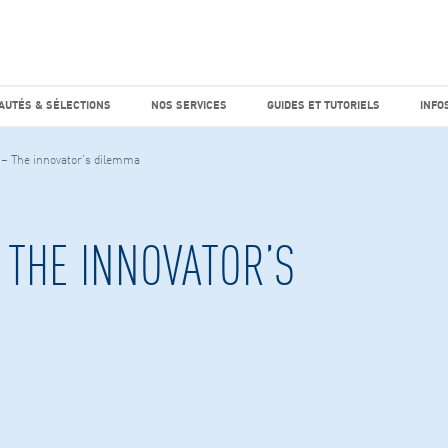
e marché
Factiva
horaires
UTÉS & SÉLECTIONS
NOS SERVICES
GUIDES ET TUTO
AUTÉS & SÉLECTIONS
NOS SERVICES
GUIDES ET TUTORIELS
INFO
– The innovator’s dilemma
 THE INNOVATOR’S