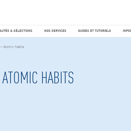
e marché
Factiva
horaires
UTÉS & SÉLECTIONS
NOS SERVICES
GUIDES ET TUTO
AUTÉS & SÉLECTIONS
NOS SERVICES
GUIDES ET TUTORIELS
INFO
– Atomic habits
 ATOMIC HABITS