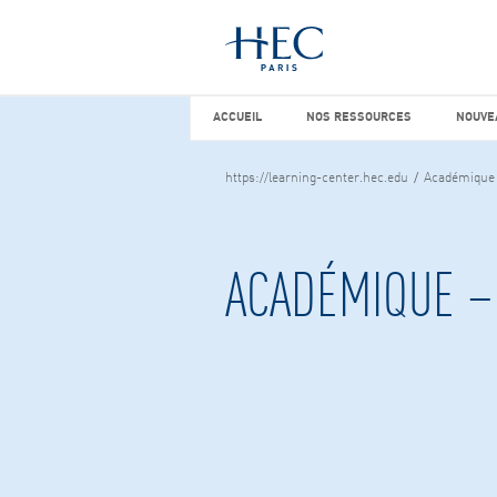
Vous cherchez peut-être
études d
ACCUEIL
NOS RESSOURCES
NOUVEA
ACCUEIL
NOS RESSOURCES
NOUVE
https://learning-center.hec.edu
Académique 
ACADÉMIQUE –