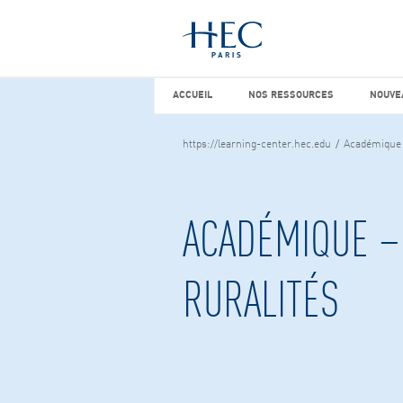
Vous cherchez peut-être
études d
ACCUEIL
NOS RESSOURCES
NOUVEA
ACCUEIL
NOS RESSOURCES
NOUVE
https://learning-center.hec.edu
Académique 
ACADÉMIQUE –
RURALITÉS