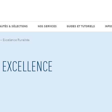
e marché
Factiva
horaires
UTÉS & SÉLECTIONS
NOS SERVICES
GUIDES ET TUTO
AUTÉS & SÉLECTIONS
NOS SERVICES
GUIDES ET TUTORIELS
INFO
– Excellence Ruralités
 EXCELLENCE