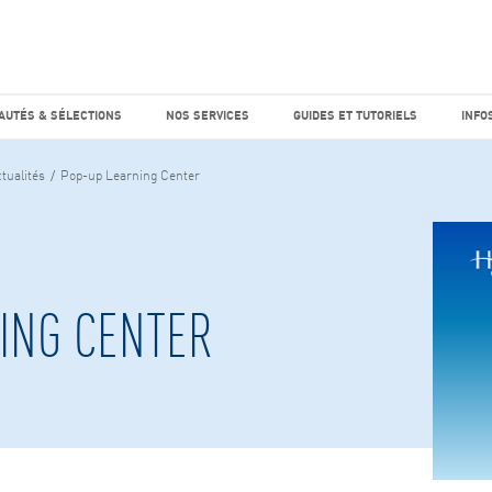
e marché
Factiva
horaires
UTÉS & SÉLECTIONS
NOS SERVICES
GUIDES ET TUTO
AUTÉS & SÉLECTIONS
NOS SERVICES
GUIDES ET TUTORIELS
INFO
tualités
Pop-up Learning Center
ING CENTER