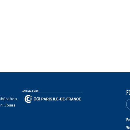
F
ibération
en-Josas
Pr
Vo