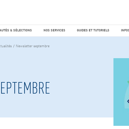
e marché
Factiva
horaires
UTÉS & SÉLECTIONS
NOS SERVICES
GUIDES ET TUTO
AUTÉS & SÉLECTIONS
NOS SERVICES
GUIDES ET TUTORIELS
INFO
tualités
Newsletter septembre
SEPTEMBRE