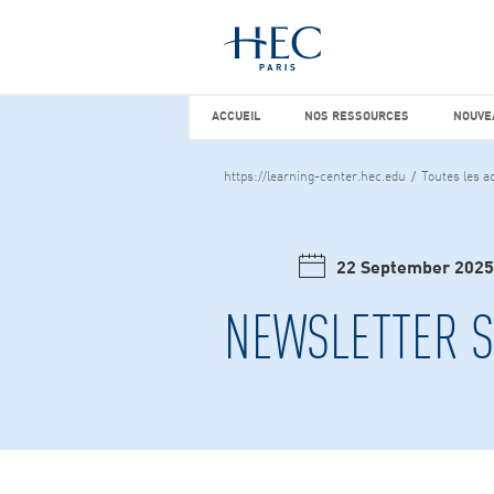
Vous cherchez peut-être
études d
ACCUEIL
NOS RESSOURCES
NOUVEA
ACCUEIL
NOS RESSOURCES
NOUVE
https://learning-center.hec.edu
Toutes les ac
22 September 2025
NEWSLETTER 