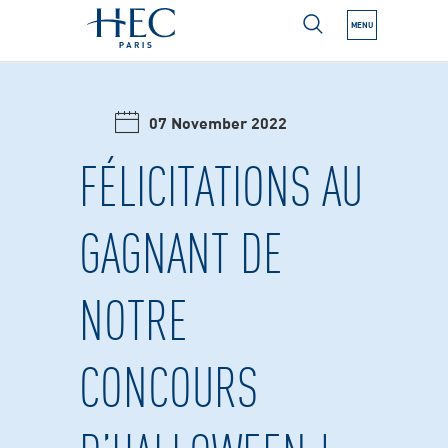
MENU
N NEXT SUBMENU
07 November 2022
N NEXT SUBMENU
FÉLICITATIONS AU
GAGNANT DE
N NEXT SUBMENU
NOTRE
N NEXT SUBMENU
N NEXT SUBMENU
CONCOURS
N NEXT SUBMENU