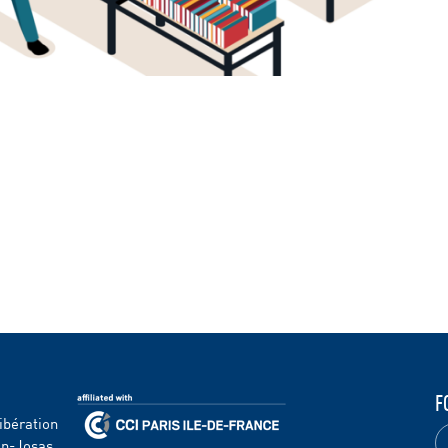
F
ibération
en-Josas