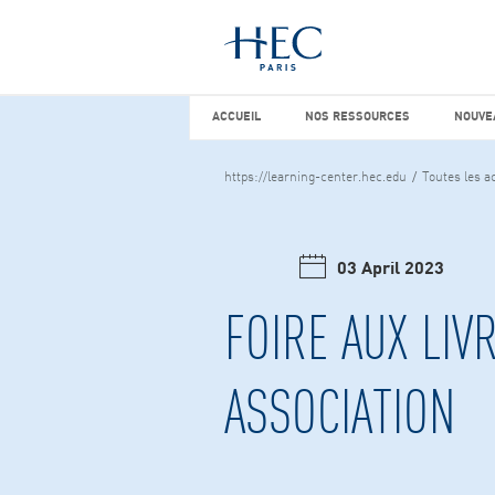
Vous cherchez peut-être
études d
ACCUEIL
NOS RESSOURCES
NOUVEA
ACCUEIL
NOS RESSOURCES
NOUVE
https://learning-center.hec.edu
Toutes les ac
03 April 2023
FOIRE AUX LIV
ASSOCIATION