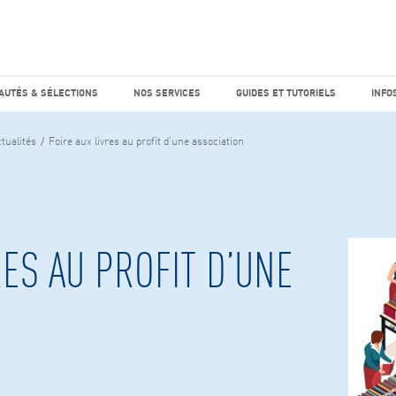
e marché
Factiva
horaires
UTÉS & SÉLECTIONS
NOS SERVICES
GUIDES ET TUTO
AUTÉS & SÉLECTIONS
NOS SERVICES
GUIDES ET TUTORIELS
INFO
tualités
Foire aux livres au profit d’une association
RES AU PROFIT D’UNE