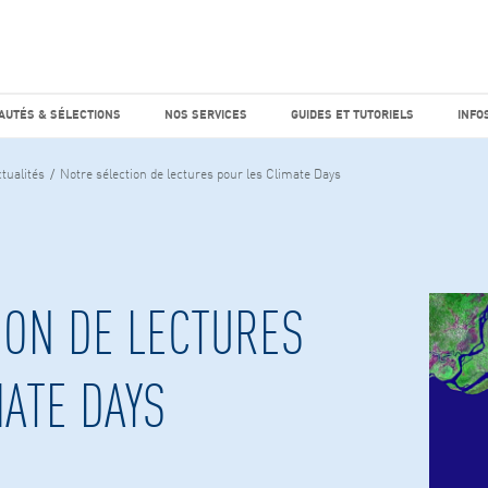
e marché
Factiva
horaires
UTÉS & SÉLECTIONS
NOS SERVICES
GUIDES ET TUTO
AUTÉS & SÉLECTIONS
NOS SERVICES
GUIDES ET TUTORIELS
INFO
tualités
Notre sélection de lectures pour les Climate Days
ION DE LECTURES
MATE DAYS