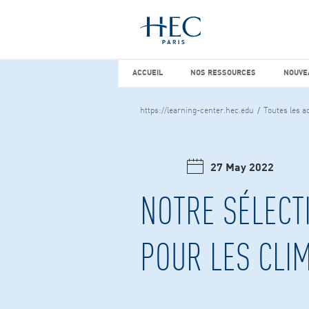
Vous cherchez peut-être
études d
ACCUEIL
NOS RESSOURCES
NOUVEA
ACCUEIL
NOS RESSOURCES
NOUVE
https://learning-center.hec.edu
Toutes les ac
27 May 2022
NOTRE SÉLECT
POUR LES CLI