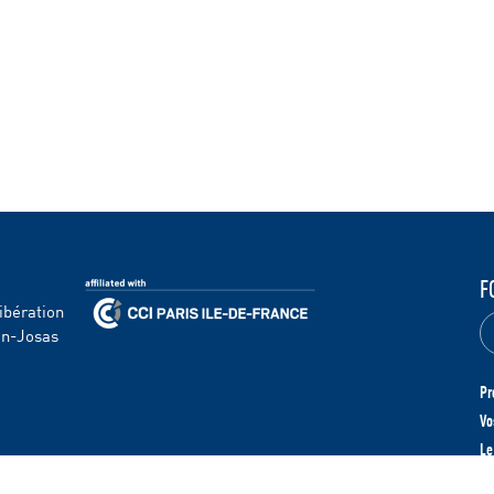
F
ibération
en-Josas
Pr
Vo
Le