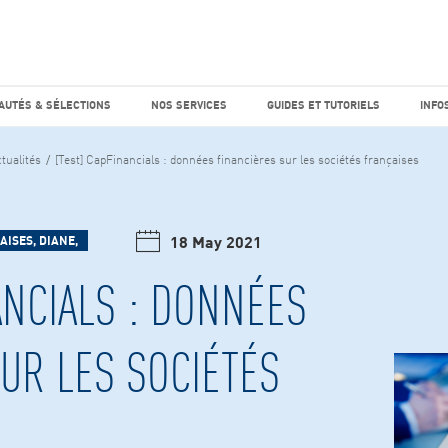
e marché
Factiva
horaires
UTÉS & SÉLECTIONS
NOS SERVICES
GUIDES ET TUTO
AUTÉS & SÉLECTIONS
NOS SERVICES
GUIDES ET TUTORIELS
INFO
tualités
[Test] CapFinancials : données financières sur les sociétés françaises
18 May 2021
AISES, DIANE,
ANCIALS : DONNÉES
UR LES SOCIÉTÉS