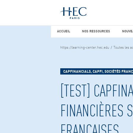
Vous cherchez peut-être
études d
ACCUEIL
NOS RESSOURCES
NOUVEA
ACCUEIL
NOS RESSOURCES
NOUVE
https://learning-center.hec.edu
Toutes les ac
CAPFINANCIALS, CAPFI, SOCIÉTÉS FRANÇ
[TEST] CAPFIN
FINANCIÈRES S
FRANÇAISES